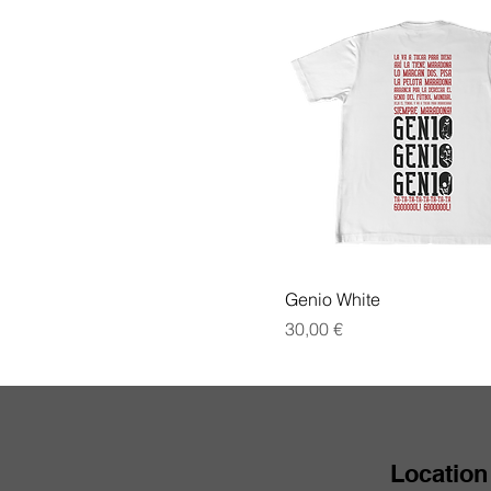
Genio White
Prezzo
30,00 €
Location