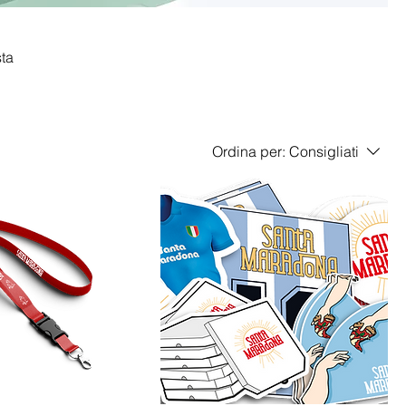
sta
Ordina per:
Consigliati